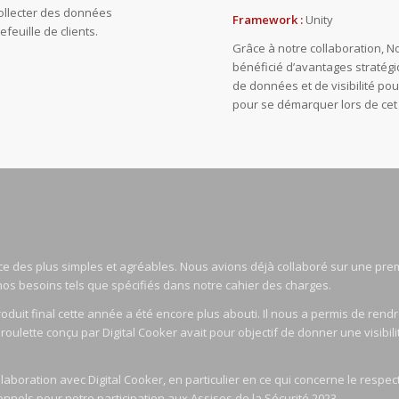
ollecter des données
Framework :
Unity
efeuille de clients.
Grâce à notre collaboration, N
bénéficié d’avantages stratég
de données et de visibilité pou
pour se démarquer lors de cet 
ce des plus simples et agréables. Nous avions déjà collaboré sur une premi
nos besoins tels que spécifiés dans notre cahier des charges.
oduit final cette année a été encore plus abouti. Il nous a permis de rendr
a roulette conçu par Digital Cooker avait pour objectif de donner une visibil
boration avec Digital Cooker, en particulier en ce qui concerne le respect
nnels pour notre participation aux Assises de la Sécurité 2023.